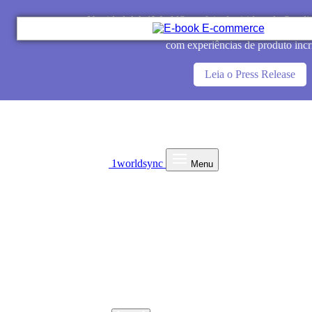
Novidade! A 1WorldSync foi adquirida pela Syndig
varejistas a alcançar mais consumi
com experiências de produto incr
Leia o Press Release
1worldsync
Menu