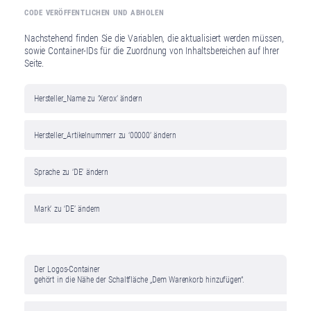
CODE VERÖFFENTLICHEN UND ABHOLEN
Nachstehend finden Sie die Variablen, die aktualisiert werden müssen,
sowie Container-IDs für die Zuordnung von Inhaltsbereichen auf Ihrer
Seite.
Variablen
mit
Ihren Werten
MANUFACTURER_NAME
Xerox
MANUFACTURER_PART_NUMBER
00000
LANGUAGE
DE
MARKET
DE
↓
↓
↓
↓
Ersetzen Sie
Hersteller_Name zu ‘Xerox’ ändern
Hersteller_Artikelnummerr zu ‘00000’ ändern
Sprache zu ‘DE’ ändern
Mark’ zu ‘DE’ ändern
mit
Ihren Container-IDs
<div id='ccs-logos'></div>
<div id='ccs-inline-content'></div>
↓
↓
Fügen Sie Inhalt in eine Vorlage ein
Der Logos-Container
gehört in die Nähe der Schaltfläche „Dem Warenkorb hinzufügen“.