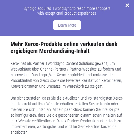
Syndigo acquired 1WorldSync to reach more shoppers
with exceptional product experiences.
Learn More
Mehr Xerox-Produkte online verkaufen dank
ergiebigem Merchandising-Inhalt
Xerox hat als Partner 1WorldSync Content Solutions gewählt, um
Webverkäufe über Channel-Partner / Partner-Websites zu fördern und
zu erweitern. Das Logo „Von Xerox empfohlen“ und umfassender
Produktinhalt von Xerox sowie die Erweitere Realität von Xerox helfen,
Konversionsraten und Umsätze im Warenkorb zu steigern.
Um sicherzustellen, dass Sie die aktuellsten und vollständigsten Xerox-
Inhalte direkt auf Ihrer Website erhalten, erstellen Sie ein Konto oder
melden Sie sich unten an. Mit ein paar Klicks können Sie Ihre Skripte
so konfigurieren, dass Sie die gesponserten dynamischen Inhalten auf
Ihrer Website veröffentlichen. Xerox Partner Syndication ist einfach zu
implementieren, wartungsfrei und wird für Xerox-Partner kostenlos
angeboten.