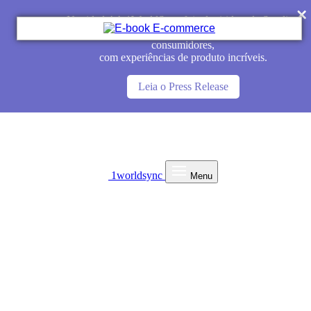
Novidade! A 1WorldSync foi adquirida pela Syndigo
para ajudar marcas e varejistas a alcançar mais
consumidores,
com experiências de produto incríveis.
Leia o Press Release
1worldsync
Menu