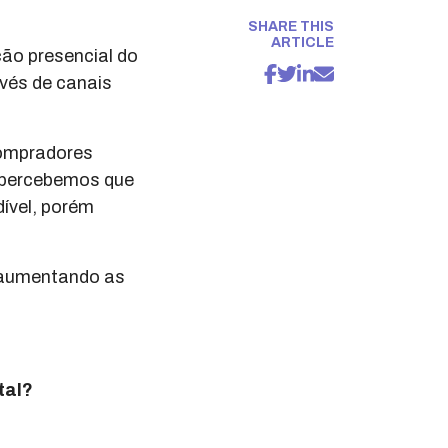
SHARE THIS
ARTICLE
ção presencial do
vés de canais
compradores
, percebemos que
dível, porém
, aumentando as
tal?