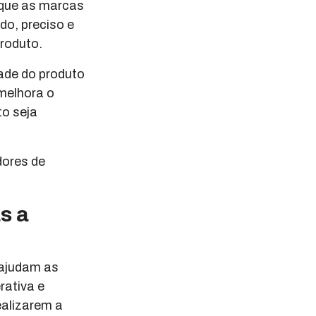
 que as marcas
do, preciso e
roduto.
ade do produto
melhora o
o seja
dores de
s a
 ajudam as
rativa e
ealizarem a