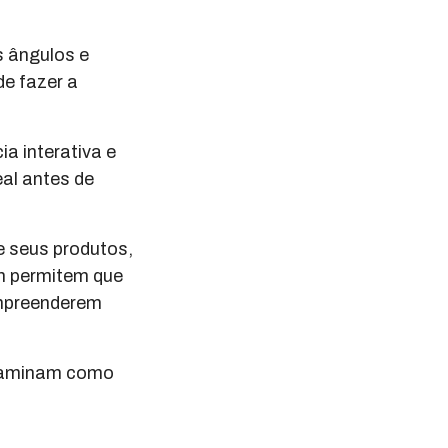
s ângulos e
de fazer a
a interativa e
eal antes de
e seus produtos,
ém permitem que
ompreenderem
examinam como