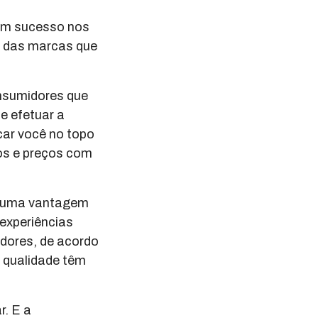
ham sucesso nos
o das marcas que
nsumidores que
e efetuar a
ar você no topo
os e preços com
es uma vantagem
experiências
dores, de acordo
 qualidade têm
r. E a