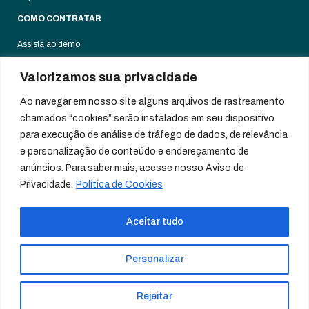
COMO CONTRATAR
Assista ao demo
Fale Com Um Especialista
Valorizamos sua privacidade
Contratar Agora
Ao navegar em nosso site alguns arquivos de rastreamento
chamados “cookies” serão instalados em seu dispositivo
para execução de análise de tráfego de dados, de relevância
Aviso de privacidade
e personalização de conteúdo e endereçamento de
Terms of Use
anúncios. Para saber mais, acesse nosso Aviso de
Security
Privacidade.
Política de Cookies
Antitrust Statement
©2026 1WorldSync All Rights Reserved
Aceitar tudo
Please wait...
Personalizar
Submitting your info. This may take a few moments.
Rejeitar