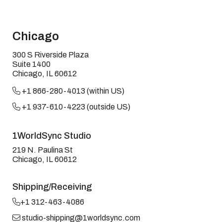
Chicago
300 S Riverside Plaza
Suite 1400
Chicago, IL 60612
+1 866-280-4013 (within US)
+1 937-610-4223 (outside US)
1WorldSync Studio
219 N. Paulina St
Chicago, IL 60612
Shipping/Receiving
+1 312-463-4086
studio-shipping@1worldsync.com